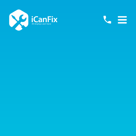
Skip
to
055
content
-
76001