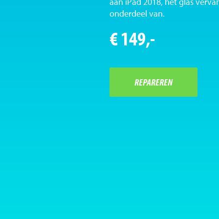
aan iPad 2018, het glas verva
onderdeel van.
€ 149,-
REPAREREN