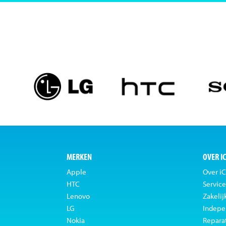
MERKEN
OVER I
Apple
Over iC
HTC
Service
Lenovo
Zakelij
LG
Indepe
Nokia
Repara