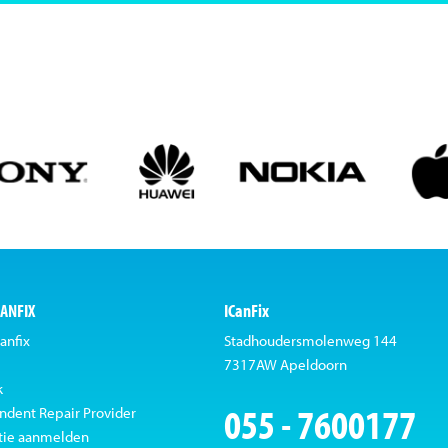
CANFIX
ICanFix
anfix
Stadhoudersmolenweg 144
7317AW Apeldoorn
k
055 - 7600177
ndent Repair Provider
tie aanmelden