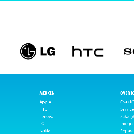
MERKEN
OVER I
Apple
Over iC
HTC
Service
Lenovo
Zakelij
LG
Indepe
Nokia
Repara