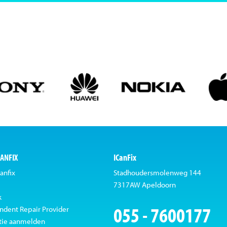
CANFIX
ICanFix
anfix
Stadhoudersmolenweg 144
7317AW Apeldoorn
k
055 - 7600177
ndent Repair Provider
tie aanmelden