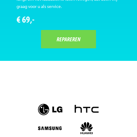
graag voor u als service.
€ 69,-
REPAREREN