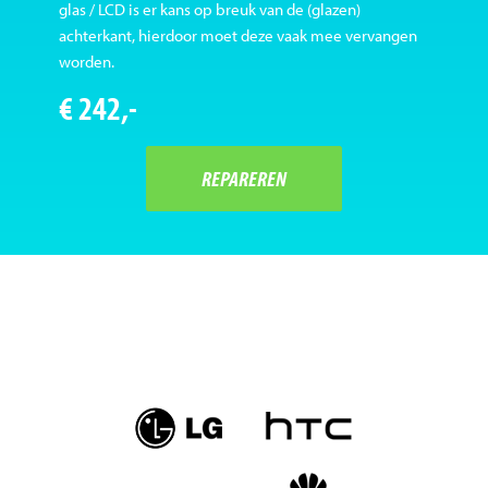
glas / LCD is er kans op breuk van de (glazen)
achterkant, hierdoor moet deze vaak mee vervangen
worden.
€ 242,-
REPAREREN