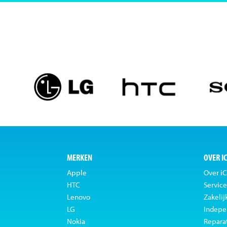
MERKEN
OVER I
Apple
Over iC
HTC
Service
Lenovo
Zakelij
LG
Indepe
Nokia
Repara