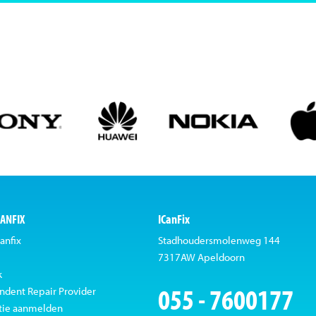
CANFIX
ICanFix
anfix
Stadhoudersmolenweg 144
7317AW Apeldoorn
k
055 - 7600177
ndent Repair Provider
tie aanmelden