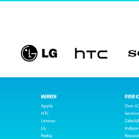
MERKEN
OVER I
Apple
Over iC
HTC
Service
Lenovo
Zakelij
LG
Indepe
Nokia
Repara