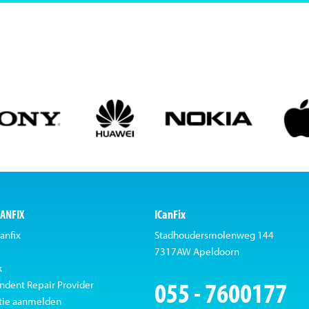
CANFIX
ICanFix
anfix
Stadhoudersmolenweg 144
7317AW Apeldoorn
k
055 - 7600177
ndent Repair Provider
tie aanmelden