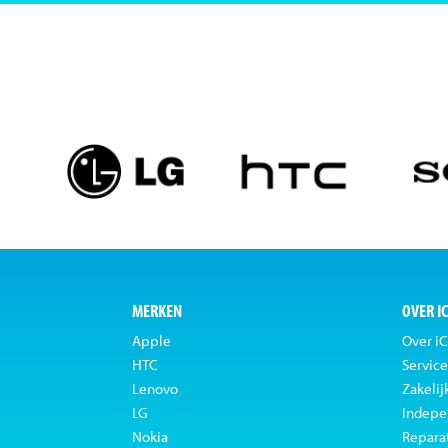
MERKEN
OVER I
Apple
Over iC
HTC
Service
Lenovo
Zakelij
LG
Indepe
Nokia
Repara