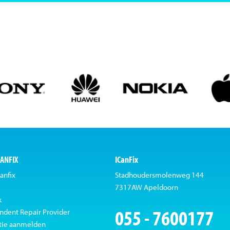
CANFIX
ICanFix
anfix
Stadhoudersmolenweg 144
7317AW Apeldoorn
k
055 - 7600177
ndent Repair Provider
tie aanmelden