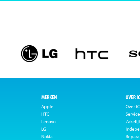
MERKEN
OVER I
Apple
Over iC
HTC
Service
Lenovo
Zakelij
LG
Indepe
Nokia
Repara