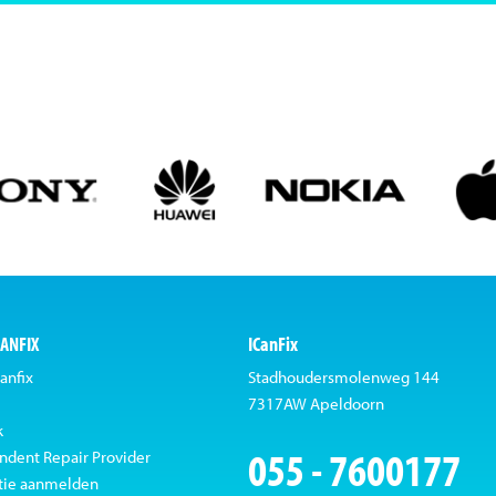
CANFIX
ICanFix
anfix
Stadhoudersmolenweg 144
7317AW Apeldoorn
k
055 - 7600177
ndent Repair Provider
tie aanmelden