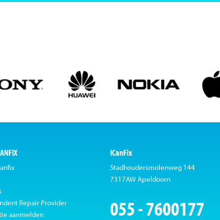
CANFIX
ICanFix
anfix
Stadhoudersmolenweg 144
7317AW Apeldoorn
k
055 - 7600177
ndent Repair Provider
tie aanmelden