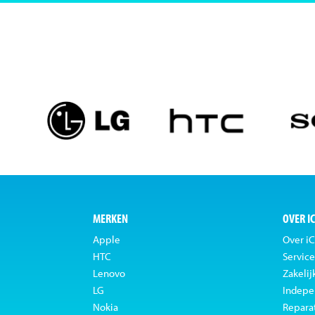
MERKEN
OVER I
Apple
Over iC
HTC
Service
Lenovo
Zakelij
LG
Indepe
Nokia
Repara