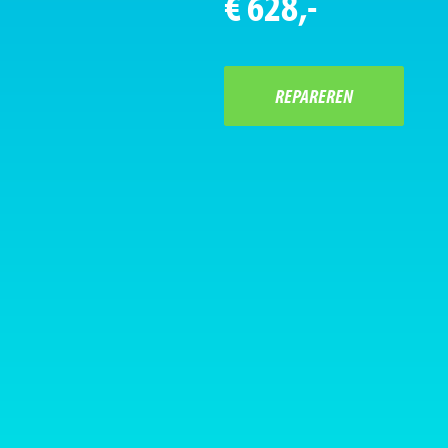
€ 628,-
REPAREREN