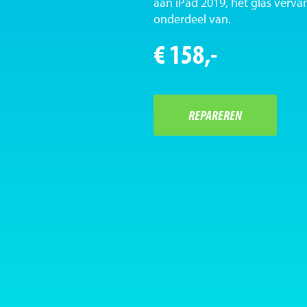
aan iPad 2019, het glas verva
onderdeel van.
€ 158,-
REPAREREN