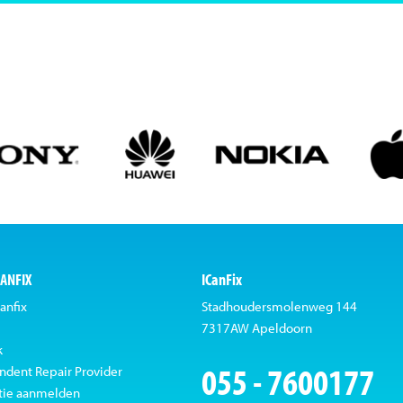
CANFIX
ICanFix
anfix
Stadhoudersmolenweg 144
7317AW Apeldoorn
k
055 - 7600177
ndent Repair Provider
tie aanmelden