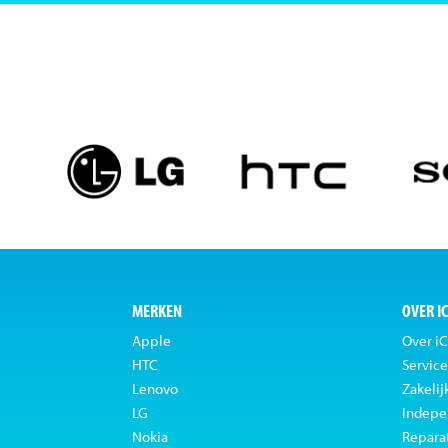
MERKEN
OVER I
Apple
Over iC
HTC
Service
Lenovo
Zakelij
LG
Indepe
Nokia
Repara