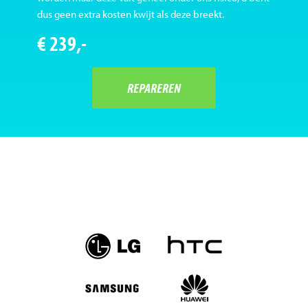
dus geen extra kosten kwijt als deze breekt.
€ 239,-
REPAREREN