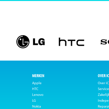
MERKEN
OVER I
Apple
Over iC
HTC
Service
Lenovo
Zakelij
LG
Indepe
Nokia
Repara