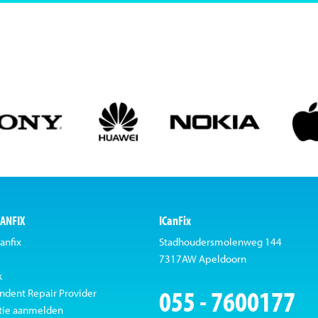
CANFIX
ICanFix
anfix
Stadhoudersmolenweg 144
7317AW Apeldoorn
k
055 - 7600177
ndent Repair Provider
tie aanmelden